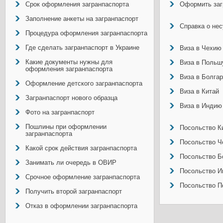
Срок оформления загранпаспорта
Оформить заг
Заполнение анкеты на загранпаспорт
Справка о не
Процедура оформления загранпаспорта
Где сделать загранпаспорт в Украине
Виза в Чехию
Какие документы нужны для
Виза в Польш
оформления загранпаспорта
Виза в Болга
Оформление детского загранпаспорта
Виза в Китай
Загранпаспорт нового образца
Виза в Индию
Фото на загранпаспорт
Пошлины при оформлении
Посольство Ки
загранпаспорта
Посольство Ч
Какой срок действия загранпаспорта
Посольство Б
Занимать ли очередь в ОВИР
Посольство И
Срочное оформление загранпаспорта
Посольство П
Получить второй загранпаспорт
Отказ в оформлении загранпаспорта