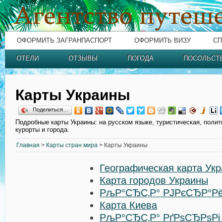
ОФОРМИТЬ ЗАГРАНПАСПОРТ
ОФОРМИТЬ ВИЗУ
СП
ОТЕЛИ
ОТЗЫВЫ
ПОГОДА
ПОСОЛЬСТ
Карты Украины
Поделиться…
Подробные карты Украины: на русском языке, туристическая, полит
курорты и города.
Главная
>
Карты стран мира
> Карты Украины
Географическая карта Ук
Карта городов Украины
РљР°СЂС‚Р° РЈРєСЂР°Р
Карта Киева
РљР°СЂС‚Р° РґРѕСЂРѕРі