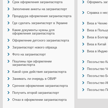
Срок оформления загранпаспорта
Оформить заг
Заполнение анкеты на загранпаспорт
Справка о не
Процедура оформления загранпаспорта
Где сделать загранпаспорт в Украине
Виза в Чехию
Какие документы нужны для
Виза в Польш
оформления загранпаспорта
Виза в Болга
Оформление детского загранпаспорта
Виза в Китай
Загранпаспорт нового образца
Виза в Индию
Фото на загранпаспорт
Пошлины при оформлении
Посольство Ки
загранпаспорта
Посольство Ч
Какой срок действия загранпаспорта
Посольство Б
Занимать ли очередь в ОВИР
Посольство И
Срочное оформление загранпаспорта
Посольство П
Получить второй загранпаспорт
Отказ в оформлении загранпаспорта