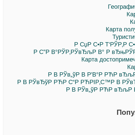
Географи
Ка
К
Карта пол
Туристи
Р СџР С•Р Т‘РЎР‚Р 
Р С”Р В°РЎР‚РЎвЂљР В° Р вЂњРЎР
Карта достопримеч
Ка
Р В РЎв„ўР В Р’В°Р РЋР вЂљ
Р В РЎвЂўР РЋР С“Р РЋРІР‚С™Р В РЎвЂ
Р В РЎв„ўР РЋР вЂљР 
Попу