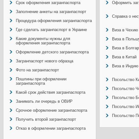
Срок оформления загранпаспорта
Оформить заг
Заполнение анкеты на загранпаспорт
Справка о не
Процедура оформления загранпаспорта
Где сделать загранпаспорт в Украине
Виза в Чехию
Какие документы нужны для
Виза в Польш
оформления загранпаспорта
Виза в Болга
Оформление детского загранпаспорта
Виза в Китай
Загранпаспорт нового образца
Виза в Индию
Фото на загранпаспорт
Пошлины при оформлении
Посольство Ки
загранпаспорта
Посольство Ч
Какой срок действия загранпаспорта
Посольство Б
Занимать ли очередь в ОВИР
Посольство И
Срочное оформление загранпаспорта
Посольство П
Получить второй загранпаспорт
Отказ в оформлении загранпаспорта