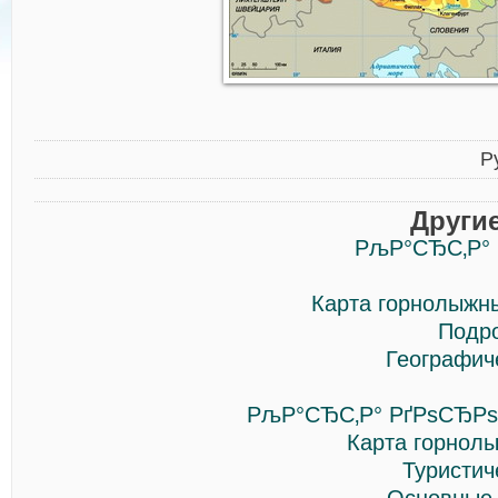
Р
Други
РљР°СЂС‚Р°
Карта горнолыжны
Подро
Географич
РљР°СЂС‚Р° РґРѕСЂРѕ
Карта горнолы
Туристич