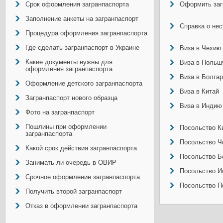
Срок оформления загранпаспорта
Оформить заг
Заполнение анкеты на загранпаспорт
Справка о не
Процедура оформления загранпаспорта
Где сделать загранпаспорт в Украине
Виза в Чехию
Какие документы нужны для
Виза в Польш
оформления загранпаспорта
Виза в Болга
Оформление детского загранпаспорта
Виза в Китай
Загранпаспорт нового образца
Виза в Индию
Фото на загранпаспорт
Пошлины при оформлении
Посольство Ки
загранпаспорта
Посольство Ч
Какой срок действия загранпаспорта
Посольство Б
Занимать ли очередь в ОВИР
Посольство И
Срочное оформление загранпаспорта
Посольство П
Получить второй загранпаспорт
Отказ в оформлении загранпаспорта