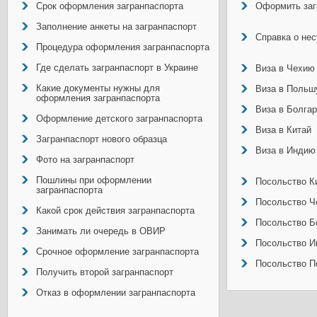
Срок оформления загранпаспорта
Оформить заг
Заполнение анкеты на загранпаспорт
Справка о не
Процедура оформления загранпаспорта
Где сделать загранпаспорт в Украине
Виза в Чехию
Какие документы нужны для
Виза в Польш
оформления загранпаспорта
Виза в Болга
Оформление детского загранпаспорта
Виза в Китай
Загранпаспорт нового образца
Виза в Индию
Фото на загранпаспорт
Пошлины при оформлении
Посольство Ки
загранпаспорта
Посольство Ч
Какой срок действия загранпаспорта
Посольство Б
Занимать ли очередь в ОВИР
Посольство И
Срочное оформление загранпаспорта
Посольство П
Получить второй загранпаспорт
Отказ в оформлении загранпаспорта