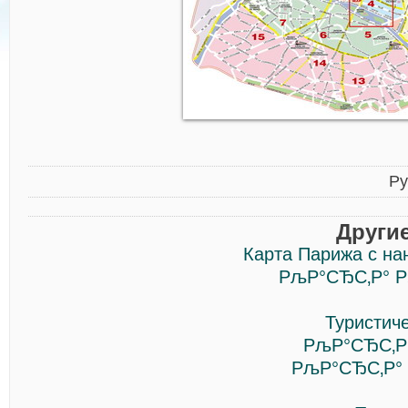
Ру
Други
Карта Парижа с на
РљР°СЂС‚Р° Р
Туристич
РљР°СЂС‚Р
РљР°СЂС‚Р°