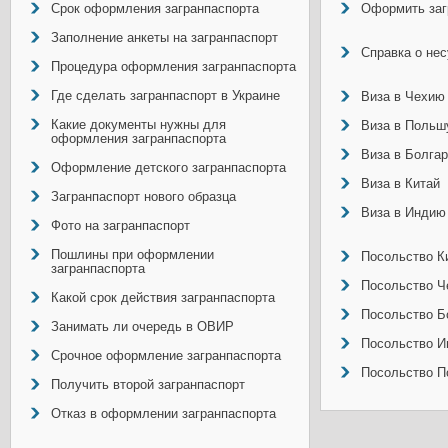
Срок оформления загранпаспорта
Оформить заг
Заполнение анкеты на загранпаспорт
Справка о не
Процедура оформления загранпаспорта
Где сделать загранпаспорт в Украине
Виза в Чехию
Какие документы нужны для
Виза в Польш
оформления загранпаспорта
Виза в Болга
Оформление детского загранпаспорта
Виза в Китай
Загранпаспорт нового образца
Виза в Индию
Фото на загранпаспорт
Пошлины при оформлении
Посольство Ки
загранпаспорта
Посольство Ч
Какой срок действия загранпаспорта
Посольство Б
Занимать ли очередь в ОВИР
Посольство И
Срочное оформление загранпаспорта
Посольство П
Получить второй загранпаспорт
Отказ в оформлении загранпаспорта