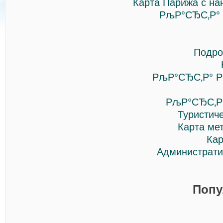
Карта Парижа с на
РљР°СЂС‚Р°
Подро
РљР°СЂС‚Р° Р
РљР°СЂС‚Р
Туристич
Карта ме
Кар
Администрати
Попу