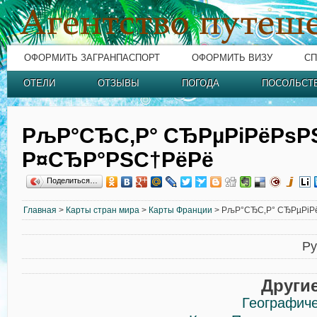
ОФОРМИТЬ ЗАГРАНПАСПОРТ
ОФОРМИТЬ ВИЗУ
СП
ОТЕЛИ
ОТЗЫВЫ
ПОГОДА
ПОСОЛЬСТ
РљР°СЂС‚Р° СЂРµРіРёРѕР
Р¤СЂР°РЅС†РёРё
Поделиться…
Главная
>
Карты стран мира
>
Карты Франции
> РљР°СЂС‚Р° СЂРµРіР
Ру
Други
Географиче