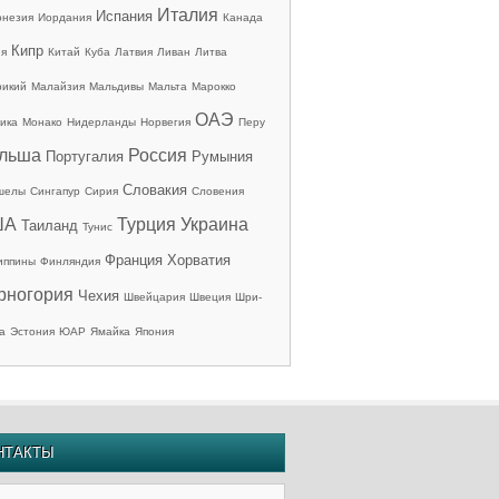
Италия
Испания
онезия
Иордания
Канада
Кипр
ия
Китай
Куба
Латвия
Ливан
Литва
рикий
Малайзия
Мальдивы
Мальта
Марокко
ОАЭ
ика
Монако
Нидерланды
Норвегия
Перу
льша
Россия
Португалия
Румыния
Словакия
шелы
Сингапур
Сирия
Словения
ША
Турция
Украина
Таиланд
Тунис
Франция
Хорватия
иппины
Финляндия
рногория
Чехия
Швейцария
Швеция
Шри-
а
Эстония
ЮАР
Ямайка
Япония
НТАКТЫ