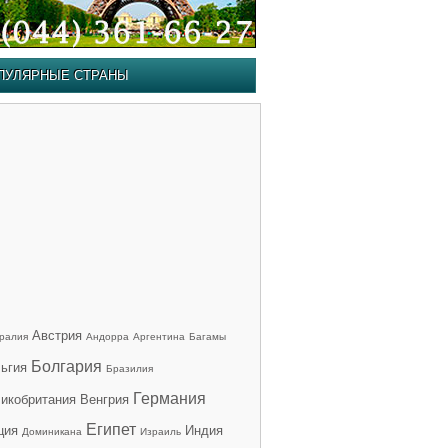
ПУЛЯРНЫЕ СТРАНЫ
Австрия
ралия
Андорра
Аргентина
Багамы
Болгария
ьгия
Бразилия
Германия
икобритания
Венгрия
Египет
ция
Индия
Доминикана
Израиль