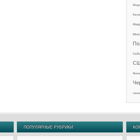
Инд
Кен
Мав
Мекс
По
Сей
С
Фил
Че
ланк
ПОПУЛЯРНЫЕ РУБРИКИ
КО