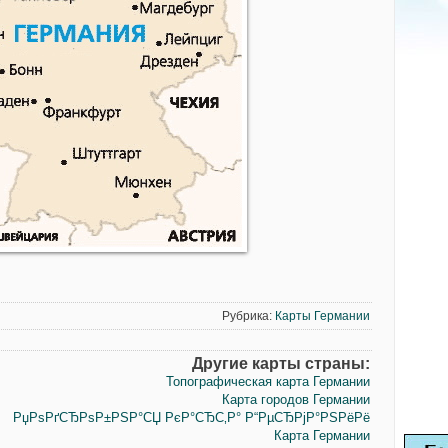
Рубрика:
Карты Германии
Другие карты страны:
Топографическая карта Германии
Карта городов Германии
РџРѕРґСЂРѕР±РЅР°СЏ РєР°СЂС‚Р° Р“РµСЂРјР°РЅРёРё
Карта Германии