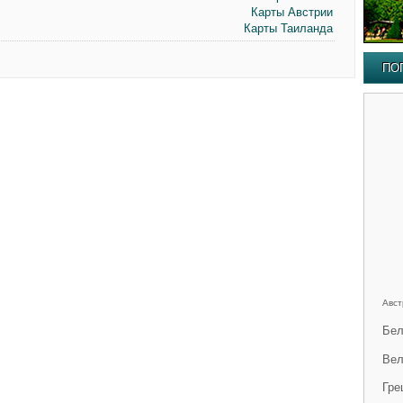
Карты Австрии
Карты Таиланда
ПО
Авст
Бел
Вел
Гре