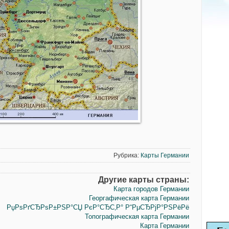
Рубрика:
Карты Германии
Другие карты страны:
Карта городов Германии
Георгафическая карта Германии
РџРѕРґСЂРѕР±РЅР°СЏ РєР°СЂС‚Р° Р“РµСЂРјР°РЅРёРё
Топографическая карта Германии
Карта Германии