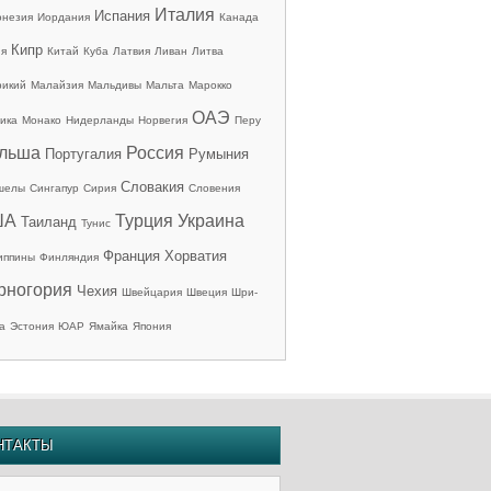
Италия
Испания
онезия
Иордания
Канада
Кипр
ия
Китай
Куба
Латвия
Ливан
Литва
рикий
Малайзия
Мальдивы
Мальта
Марокко
ОАЭ
ика
Монако
Нидерланды
Норвегия
Перу
льша
Россия
Португалия
Румыния
Словакия
шелы
Сингапур
Сирия
Словения
ША
Турция
Украина
Таиланд
Тунис
Франция
Хорватия
иппины
Финляндия
рногория
Чехия
Швейцария
Швеция
Шри-
а
Эстония
ЮАР
Ямайка
Япония
НТАКТЫ