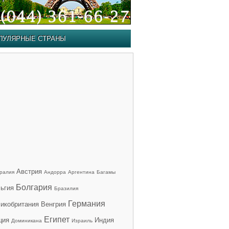
ПУЛЯРНЫЕ СТРАНЫ
Австрия
ралия
Андорра
Аргентина
Багамы
Болгария
ьгия
Бразилия
Германия
икобритания
Венгрия
Египет
ция
Индия
Доминикана
Израиль