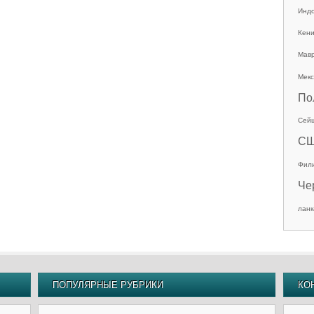
Инд
Кен
Мав
Мекс
По
Сей
С
Фил
Че
ланк
ПОПУЛЯРНЫЕ РУБРИКИ
КО